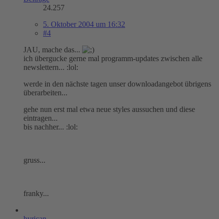
24.257
5. Oktober 2004 um 16:32
#4
JAU, mache das...
ich übergucke gerne mal programm-updates zwischen alle
newslettern... :lol:
werde in den nächste tagen unser downloadangebot übrigens
überarbeiten...
gehe nun erst mal etwa neue styles aussuchen und diese
eintragen...
bis nachher... :lol:
gruss...
franky...
hyrican