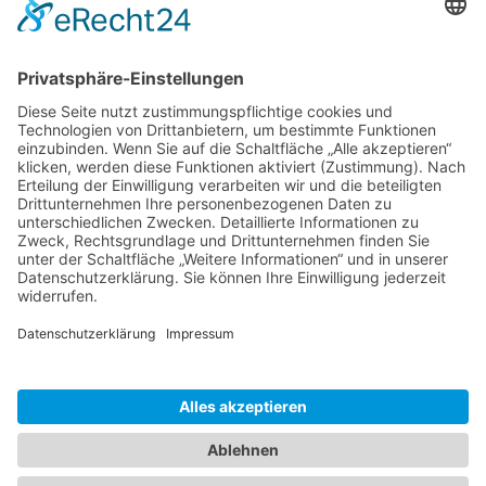
Zaria
3. Juni 2026 um 13:03
Ms word to PDF
Manuellsen
28. Mai 2026 um 10:31
Künstliche Intelligenz in der
Plattformentwicklung
MasonOgden
24. August 2025 um 10:58
Was habt ihr euch zuletzt gekauft?
LarsKlars
3. März 2025 um 10:08
Kontakt
Impressum
Datenschutzerklärung