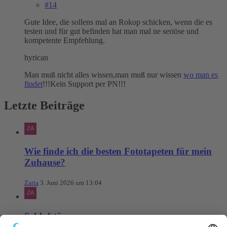
#14
Gute Idee, die sollens mal an Rokop schicken, wenn die es
testen und für gut befinden hat man mal ne seriöse und
kompetente Empfehlung.
hyrican
Man muß nicht alles wissen,man muß nur wissen
wo man es
findet
!!!Kein Support per PN!!!
Letzte Beiträge
Wie finde ich die besten Fototapeten für mein
Zuhause?
Zaria
3. Juni 2026 um 13:04
Schlafstörungen