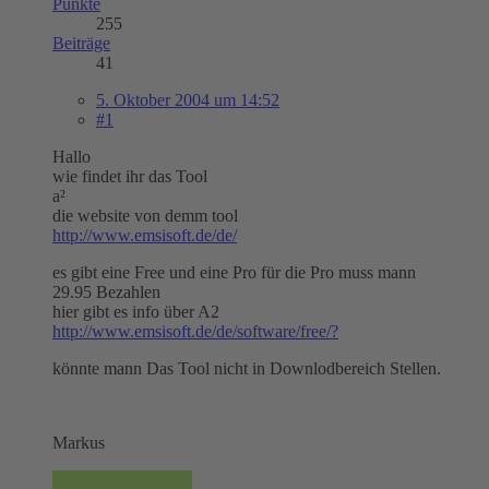
Punkte
255
Beiträge
41
5. Oktober 2004 um 14:52
#1
Hallo
wie findet ihr das Tool
a²
die website von demm tool
http://www.emsisoft.de/de/
es gibt eine Free und eine Pro für die Pro muss mann
29.95 Bezahlen
hier gibt es info über A2
http://www.emsisoft.de/de/software/free/?
könnte mann Das Tool nicht in Downlodbereich Stellen.
Markus