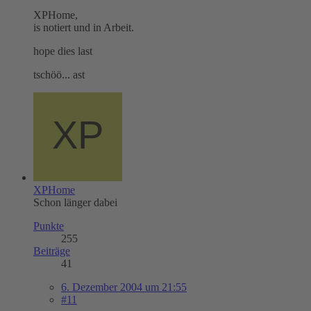
XPHome,
is notiert und in Arbeit.
hope dies last
tschöö... ast
XPHome
Schon länger dabei
Punkte
255
Beiträge
41
6. Dezember 2004 um 21:55
#11