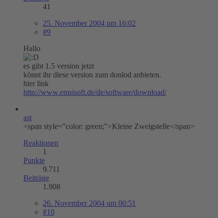
41
25. November 2004 um 16:02
#9
Hallo
es gibt 1.5 version jetzt
könnt ihr diese version zum donlod anbieten.
hier link
http://www.emsisoft.de/de/software/download/
ast
<span style="color: green;">Kleine Zweigstelle</span>
Reaktionen
1
Punkte
9.711
Beiträge
1.908
26. November 2004 um 00:51
#10