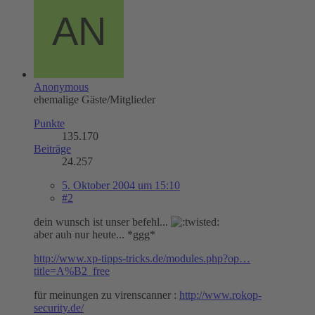
Anonymous
ehemalige Gäste/Mitglieder
Punkte
135.170
Beiträge
24.257
5. Oktober 2004 um 15:10
#2
dein wunsch ist unser befehl...
aber auh nur heute... *ggg*
http://www.xp-tipps-tricks.de/modules.php?op…
title=A%B2_free
für meinungen zu virenscanner :
http://www.rokop-
security.de/