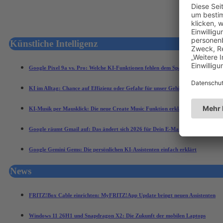
Künstliche Intelligenz
Google Pixel 9a vs. Pro: Welche KI-Funktionen fehlen dem Spar-Modell?
KI im Alltag: Chance auf Effizienz oder Gefahr für unser Gehirn?
KI-Musik per Mausklick: Die neue Create Music Funktion erklärt
Google räumt Gmail auf: Das ändert sich 2026 für Dein E-Mail-Konto
Google Gemini Gems: Die persönlichen KI-Assistenten einfach erklärt
News
FRITZ!Box Cable einrichten: MyFRITZ!App Update bringt neuen Assistenten
Windows 11 26H1 und Snapdragon X2: Die Zukunft der mobilen Laptops