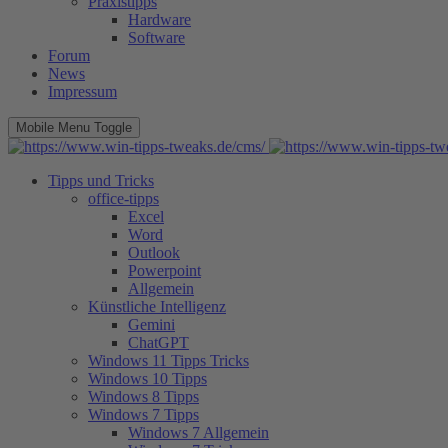
Praxistipps
Hardware
Software
Forum
News
Impressum
Mobile Menu Toggle
Tipps und Tricks
office-tipps
Excel
Word
Outlook
Powerpoint
Allgemein
Künstliche Intelligenz
Gemini
ChatGPT
Windows 11 Tipps Tricks
Windows 10 Tipps
Windows 8 Tipps
Windows 7 Tipps
Windows 7 Allgemein