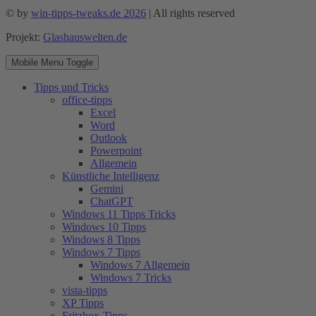
© by
win-tipps-tweaks.de 2026
| All rights reserved
Projekt:
Glashauswelten.de
Mobile Menu Toggle
Tipps und Tricks
office-tipps
Excel
Word
Outlook
Powerpoint
Allgemein
Künstliche Intelligenz
Gemini
ChatGPT
Windows 11 Tipps Tricks
Windows 10 Tipps
Windows 8 Tipps
Windows 7 Tipps
Windows 7 Allgemein
Windows 7 Tricks
vista-tipps
XP Tipps
Fritzbox-Tipps