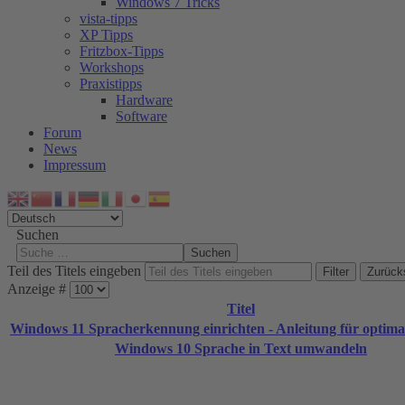
Windows 7 Tricks
vista-tipps
XP Tipps
Fritzbox-Tipps
Workshops
Praxistipps
Hardware
Software
Forum
News
Impressum
Suchen
Suchen
Teil des Titels eingeben
Filter
Zurück
Anzeige #
Titel
Windows 11 Spracherkennung einrichten - Anleitung für optim
Windows 10 Sprache in Text umwandeln