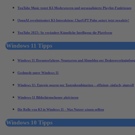
YouTube Music testet KI-Moderatoren und personalisierte Playlist-Funktionen
OpenAI revolutioniert KI-Interaktion: ChatGPT Pulse agiert jetzt proaktiv!
YouTube 2025: So verändert Künstliche Intelligenz die Plattform
Windows 11 Tipps
Windows 11 Herunterfahren, Neustarten und Abmelden per Desktopverknüpfun
Godmode unter Windows 11
Windows 11: Energie sparen per Tastenkombination – effizient, einfach, sinnvoll
Windows-11 Bildschirmschoner aktivieren
Die Rolle von KI in Windows 11 - Was Nutzer wissen sollten
Windows 10 Tipps