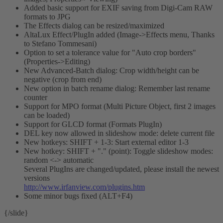
Added basic support for EXIF saving from Digi-Cam RAW
formats to JPG
The Effects dialog can be resized/maximized
AltaLux Effect/PlugIn added (Image->Effects menu, Thanks
to Stefano Tommesani)
Option to set a tolerance value for "Auto crop borders"
(Properties->Editing)
New Advanced-Batch dialog: Crop width/height can be
negative (crop from end)
New option in batch rename dialog: Remember last rename
counter
Support for MPO format (Multi Picture Object, first 2 images
can be loaded)
Support for GLCD format (Formats PlugIn)
DEL key now allowed in slideshow mode: delete current file
New hotkeys: SHIFT + 1-3: Start external editor 1-3
New hotkey: SHIFT + "." (point): Toggle slideshow modes:
random <-> automatic
Several PlugIns are changed/updated, please install the newest
versions
http://www.irfanview.com/plugins.htm
Some minor bugs fixed (ALT+F4)
{/slide}