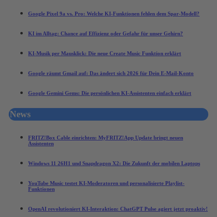
Google Pixel 9a vs. Pro: Welche KI-Funktionen fehlen dem Spar-Modell?
KI im Alltag: Chance auf Effizienz oder Gefahr für unser Gehirn?
KI-Musik per Mausklick: Die neue Create Music Funktion erklärt
Google räumt Gmail auf: Das ändert sich 2026 für Dein E-Mail-Konto
Google Gemini Gems: Die persönlichen KI-Assistenten einfach erklärt
News
FRITZ!Box Cable einrichten: MyFRITZ!App Update bringt neuen
Assistenten
Windows 11 26H1 und Snapdragon X2: Die Zukunft der mobilen Laptops
YouTube Music testet KI-Moderatoren und personalisierte Playlist-
Funktionen
OpenAI revolutioniert KI-Interaktion: ChatGPT Pulse agiert jetzt proaktiv!