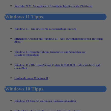
YouTube 2025: So verändert Künstliche Intelligenz die Plattform
Windows 11 Tipps
Windows 11 - Die erweiterte Zwischenablage nutzen
Effizienter Arbeiten mit Windows 11 - Alle Tastenkombinationen auf einen
Blick
Windows 11 Herunterfahren, Neustarten und Abmelden per
Desktopverknüpfung
Windows 11 24H2: Das August‑Update KB5063878 – alles Wichtige auf
einen Blick
Godmode unter Windows 11
Windows 10 Tipps
Windows 10 Energie sparen per Tastenkombination