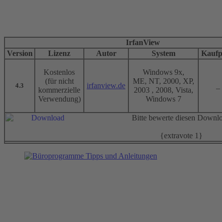
IrfanView
Version
Lizenz
Autor
System
Kaufp
Kostenlos
Windows 9x,
(für nicht
ME, NT, 2000, XP,
irfanview.de
_
4.3
kommerzielle
2003 , 2008, Vista,
Verwendung)
Windows 7
Bitte bewerte diesen Downl
{extravote 1}