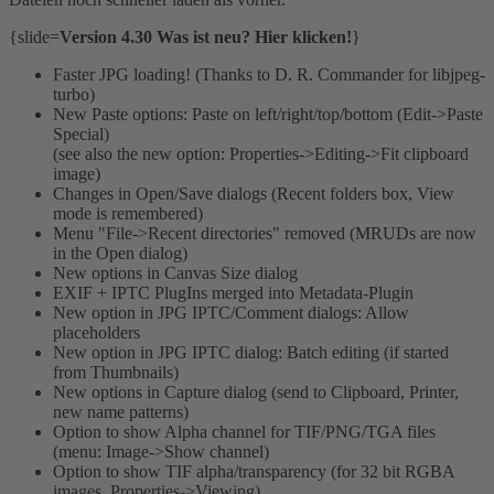
{slide=
Version 4.30 Was ist neu? Hier klicken!
}
Faster JPG loading! (Thanks to D. R. Commander for libjpeg-
turbo)
New Paste options: Paste on left/right/top/bottom (Edit->Paste
Special)
(see also the new option: Properties->Editing->Fit clipboard
image)
Changes in Open/Save dialogs (Recent folders box, View
mode is remembered)
Menu "File->Recent directories" removed (MRUDs are now
in the Open dialog)
New options in Canvas Size dialog
EXIF + IPTC PlugIns merged into Metadata-Plugin
New option in JPG IPTC/Comment dialogs: Allow
placeholders
New option in JPG IPTC dialog: Batch editing (if started
from Thumbnails)
New options in Capture dialog (send to Clipboard, Printer,
new name patterns)
Option to show Alpha channel for TIF/PNG/TGA files
(menu: Image->Show channel)
Option to show TIF alpha/transparency (for 32 bit RGBA
images, Properties->Viewing)