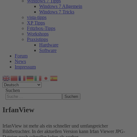
Windows 7 Tipps
Windows 7 Allgemein
Windows 7 Tricks
vista-tipps
XP Tipps
Fritzbox-Tipps
Workshops
Praxistipps
Hardware
Software
Forum
News
Impressum
Suchen
Suchen
IrfanView
IrfanView ist mehr als ein schneller und umfangreicher
Bildbetrachter. In der aktuellen Version kann Irfan Viewer JPG-
Dateien noch schneller laden als vorher.