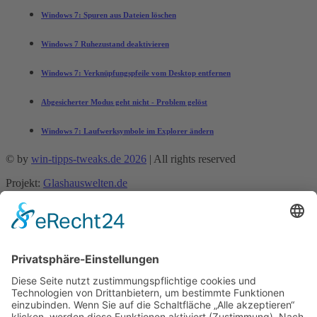
Windows 7: Spuren aus Dateien löschen
Windows 7 Ruhezustand deaktivieren
Windows 7: Verknüpfungspfeile vom Desktop entfernen
Abgesicherter Modus geht nicht - Problem gelöst
Windows 7: Laufwerksymbole im Explorer ändern
© by
win-tipps-tweaks.de 2026
| All rights reserved
Projekt:
Glashauswelten.de
Mobile Menu Toggle
Tipps und Tricks
office-tipps
Excel
Word
Outlook
Powerpoint
Allgemein