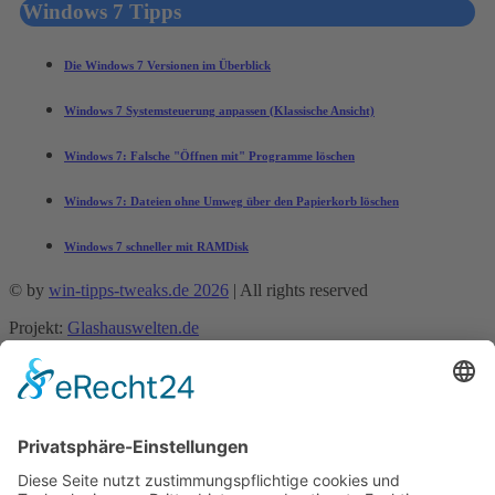
Windows 7 Tipps
Die Windows 7 Versionen im Überblick
Windows 7 Systemsteuerung anpassen (Klassische Ansicht)
Windows 7: Falsche "Öffnen mit" Programme löschen
Windows 7: Dateien ohne Umweg über den Papierkorb löschen
Windows 7 schneller mit RAMDisk
© by
win-tipps-tweaks.de 2026
| All rights reserved
Projekt:
Glashauswelten.de
Mobile Menu Toggle
Tipps und Tricks
office-tipps
Excel
Word
Outlook