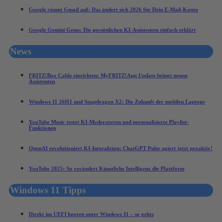
Google räumt Gmail auf: Das ändert sich 2026 für Dein E-Mail-Konto
Google Gemini Gems: Die persönlichen KI-Assistenten einfach erklärt
News
FRITZ!Box Cable einrichten: MyFRITZ!App Update bringt neuen
Assistenten
Windows 11 26H1 und Snapdragon X2: Die Zukunft der mobilen Laptops
YouTube Music testet KI-Moderatoren und personalisierte Playlist-
Funktionen
OpenAI revolutioniert KI-Interaktion: ChatGPT Pulse agiert jetzt proaktiv!
YouTube 2025: So verändert Künstliche Intelligenz die Plattform
Windows 11 Tipps
Direkt ins UEFI booten unter Windows 11 – so gehts