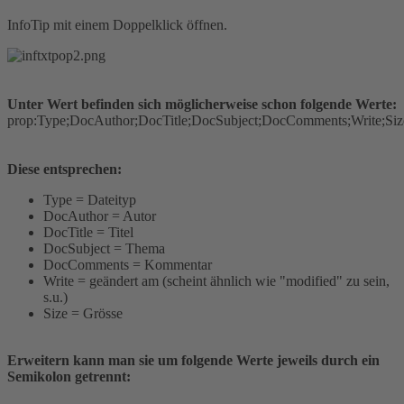
InfoTip mit einem Doppelklick öffnen.
Unter Wert befinden sich möglicherweise schon folgende Werte:
prop:Type;DocAuthor;DocTitle;DocSubject;DocComments;Write;Siz
Diese entsprechen:
Type = Dateityp
DocAuthor = Autor
DocTitle = Titel
DocSubject = Thema
DocComments = Kommentar
Write = geändert am (scheint ähnlich wie "modified" zu sein,
s.u.)
Size = Grösse
Erweitern kann man sie um folgende Werte jeweils durch ein
Semikolon getrennt: