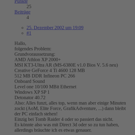
Punkte
25
Beiträge
4
25. Dezember 2002 um 19:09
#1
Hallo,
folgendes Problem:
Grundvoraussetzung:
AMD Athlon XP 2000+
MSI KT3-Ultra AR (MS-6380E v1.0 Bios V. 5.6 neu)
Creative GeForce 4 Ti 4600 128 MB
512 MB DDR Infineon PC 266
Onboard Sound
Level one 10/100 MBit Ethernet
Windows XP SP 1
Detonator 40.72
Also: Alles funzt, alles top, wenn man aber einige Minuten
zockt (AoM, Elite Force, GrafikAdventure, ...) dann bleibt
der PC einfach stehen!
Einzig bei Tomb Raider 4 oder so passiert das nicht.
Es könnte also was mit Direct 3d oder so zu tun haben,
allerdings bräuchte ich es etwas genauer.