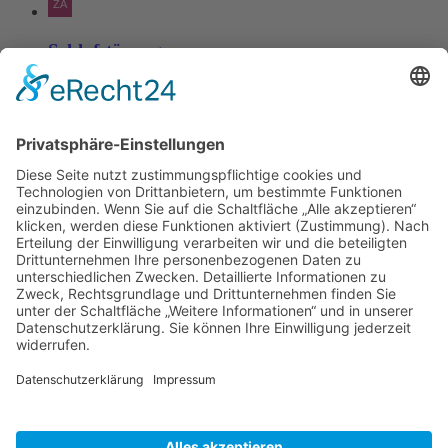
Schlafstörungen
Zaria
3. Juni 2026 um 13:03
Ms word to PDF
Manuellsen
28. Mai 2026 um 10:31
Künstliche Intelligenz in der
Plattformentwicklung
MasonOgden
24. August 2025 um 10:58
Was habt ihr euch zuletzt gekauft?
LarsKlars
3. März 2025 um 10:08