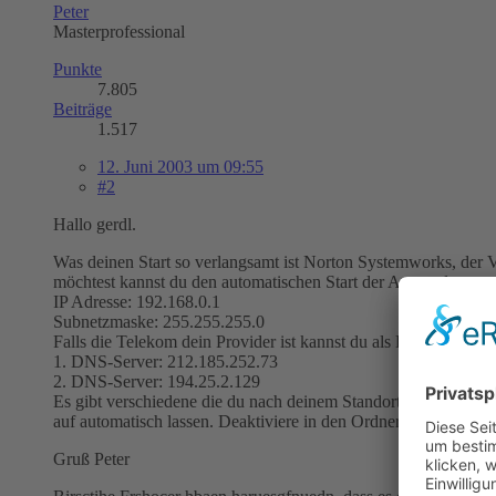
Peter
Masterprofessional
Punkte
7.805
Beiträge
1.517
12. Juni 2003 um 09:55
#2
Hallo gerdl.
Was deinen Start so verlangsamt ist Norton Systemworks, der V
möchtest kannst du den automatischen Start der Anwendungen de
IP Adresse: 192.168.0.1
Subnetzmaske: 255.255.255.0
Falls die Telekom dein Provider ist kannst du als DNS-Server d
1. DNS-Server: 212.185.252.73
2. DNS-Server: 194.25.2.129
Es gibt verschiedene die du nach deinem Standort aussuchen kan
auf automatisch lassen. Deaktiviere in den Ordneroptionen die
Gruß Peter