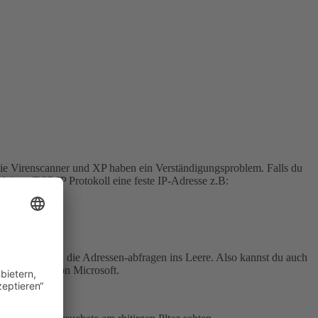
 die Virenscanner und XP haben ein Verständigungsproblem. Falls du
deinen TCP/IP Protokoll eine feste IP-Adresse z.B:
ausfallen gehen die Adressen-abfragen ins Leere. Also kannst du auch
lle Updates von Microsoft.