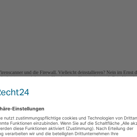
irenscanner und die Firewall. Vielleicht deinstallieren? Nein im Ernst
aktivieren und dann mit Hand starten. Kostet aber auch Zeit. Vergeb 
ies hier eingeben:
nst. Zu finden bei T-Online. Der Nachteil: Sollte einer dieser Server 
 automatische Suche nach Netzlaufwerke und Dateifreigaben. Hole dir a