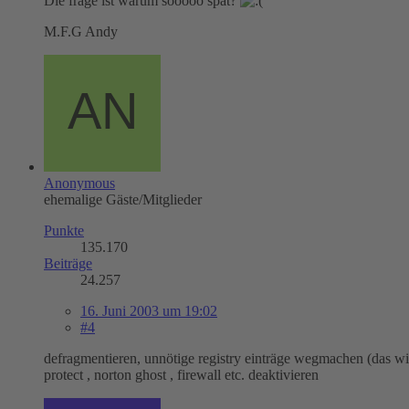
Die frage ist warum sooooo spät?
M.F.G Andy
Anonymous
ehemalige Gäste/Mitglieder
Punkte
135.170
Beiträge
24.257
16. Juni 2003 um 19:02
#4
defragmentieren, unnötige registry einträge wegmachen (das wi
protect , norton ghost , firewall etc. deaktivieren