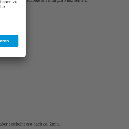
 und ltetze Bhsucbate am rhitirgcn Pltaz sehten.
ber erscheint erst nach ca. 2min.