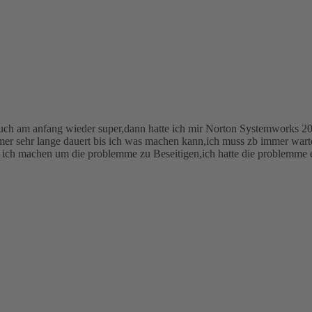
ef auch am anfang wieder super,dann hatte ich mir Norton Systemw
nge dauert bis ich was machen kann,ich muss zb immer warten b
ich machen um die problemme zu Beseitigen,ich hatte die problemme ei