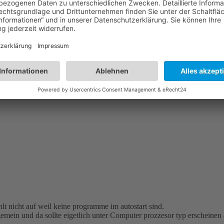
lecer Rhieenfgloe die Behsucbatn eenis Wtores sheten, slognae der etsre
lt nicht auf weil keine programme im autostart sind.
emein und da sollte eigetlich unter Computer prozzesor typ erscheinen a