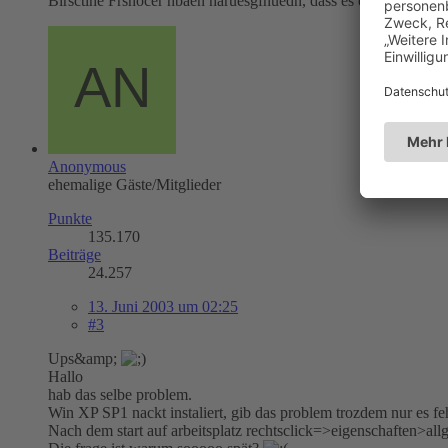
Birsctihe Frshocer hbaen haruesgfnuedn, dass es eagl ist, in wh
Anonymous
ehemalige Gäste/Mitglieder
Punkte
135.170
Beiträge
24.257
13. Juni 2003 um 02:25
#3
Ups&amp;
Hallo
hab das selbe problem.
Win XP SP1 nackt instaliert, gib das problem trozdem nur es feh
Nach dem start auf arbeitsplatz rechtsclick=>eigenschaften>allg