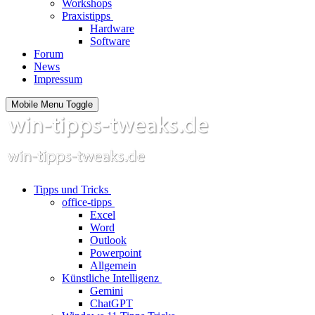
Workshops
Praxistipps
Hardware
Software
Forum
News
Impressum
Mobile Menu Toggle
Tipps und Tricks
office-tipps
Excel
Word
Outlook
Powerpoint
Allgemein
Künstliche Intelligenz
Gemini
ChatGPT