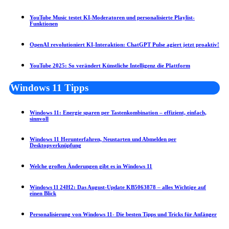
YouTube Music testet KI-Moderatoren und personalisierte Playlist-
Funktionen
OpenAI revolutioniert KI-Interaktion: ChatGPT Pulse agiert jetzt proaktiv!
YouTube 2025: So verändert Künstliche Intelligenz die Plattform
Windows 11 Tipps
Windows 11: Energie sparen per Tastenkombination – effizient, einfach,
sinnvoll
Windows 11 Herunterfahren, Neustarten und Abmelden per
Desktopverknüpfung
Welche großen Änderungen gibt es in Windows 11
Windows 11 24H2: Das August‑Update KB5063878 – alles Wichtige auf
einen Blick
Personalisierung von Windows 11- Die besten Tipps und Tricks für Anfänger