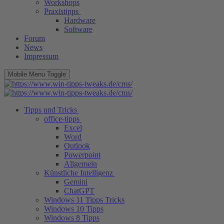
Workshops
Praxistipps
Hardware
Software
Forum
News
Impressum
Mobile Menu Toggle
Tipps und Tricks
office-tipps
Excel
Word
Outlook
Powerpoint
Allgemein
Künstliche Intelligenz
Gemini
ChatGPT
Windows 11 Tipps Tricks
Windows 10 Tipps
Windows 8 Tipps