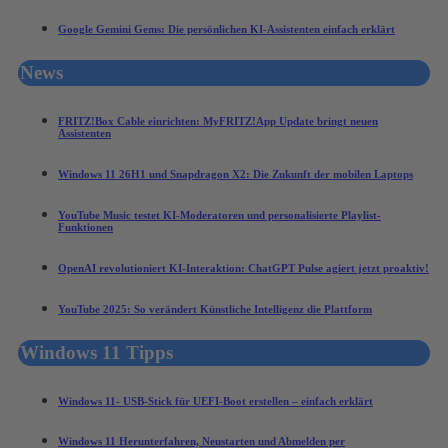
Google Gemini Gems: Die persönlichen KI-Assistenten einfach erklärt
News
FRITZ!Box Cable einrichten: MyFRITZ!App Update bringt neuen
Assistenten
Windows 11 26H1 und Snapdragon X2: Die Zukunft der mobilen Laptops
YouTube Music testet KI-Moderatoren und personalisierte Playlist-
Funktionen
OpenAI revolutioniert KI-Interaktion: ChatGPT Pulse agiert jetzt proaktiv!
YouTube 2025: So verändert Künstliche Intelligenz die Plattform
Windows 11 Tipps
Windows 11- USB-Stick für UEFI-Boot erstellen – einfach erklärt
Windows 11 Herunterfahren, Neustarten und Abmelden per