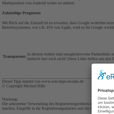
Marktposition von Android weiter zu stärken.
Zukünftige Prognosen
Mit Blick auf die Zukunft ist zu erwarten, dass Google weiterhin ne
Betriebssystemen, wie z.B. iOS von Apple, wird es für Google wichti
In diesem Artikel sind moeglicherweise Partnerlinks 
Transparenz:
dadurch fuer euch nicht! Diese Links helfen uns den B
___________________________________________________
Dieser Tipp stammt von www.win-tipps-tweaks.de
© Copyright Michael Hille
Warnung:
Die unkorrekte Verwendung des Registrierungseditors oder der Tipps
machen. Eingriffe in die Registrierungsdateien und die Anwendung de