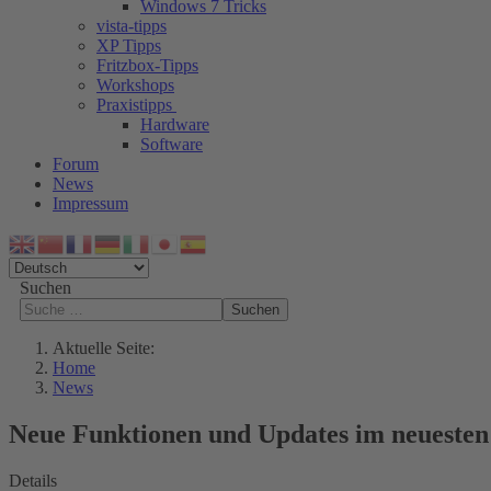
Windows 7 Tricks
vista-tipps
XP Tipps
Fritzbox-Tipps
Workshops
Praxistipps
Hardware
Software
Forum
News
Impressum
Suchen
Suchen
Aktuelle Seite:
Home
News
Neue Funktionen und Updates im neuesten 
Details