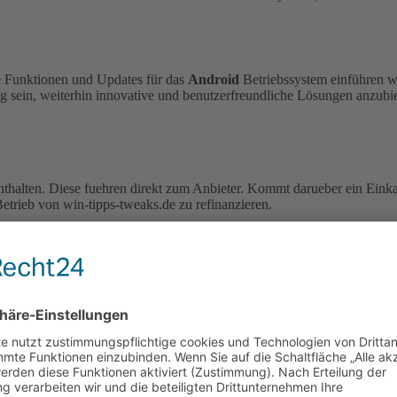
ue Funktionen und Updates für das
Android
Betriebssystem einführen 
g sein, weiterhin innovative und benutzerfreundliche Lösungen anzubi
enthalten. Diese fuehren direkt zum Anbieter. Kommt darueber ein Einka
etrieb von win-tipps-tweaks.de zu refinanzieren.
 kann schwerwiegende Probleme verursachen, die das gesamte System be
r Tipps erfolgen auf eigenes Risiko.