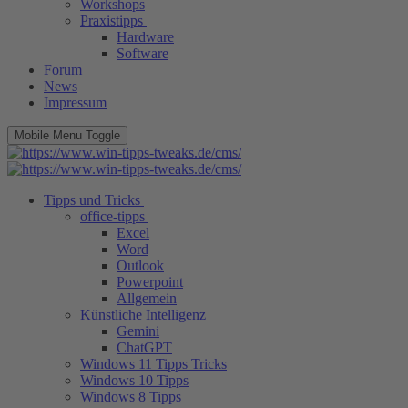
Workshops
Praxistipps
Hardware
Software
Forum
News
Impressum
Mobile Menu Toggle
Tipps und Tricks
office-tipps
Excel
Word
Outlook
Powerpoint
Allgemein
Künstliche Intelligenz
Gemini
ChatGPT
Windows 11 Tipps Tricks
Windows 10 Tipps
Windows 8 Tipps