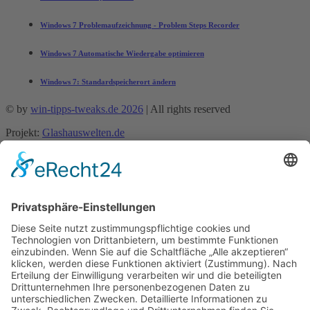
Windows 7 Problemaufzeichnung - Problem Steps Recorder
Windows 7 Automatische Wiedergabe optimieren
Windows 7: Standardspeicherort ändern
© by
win-tipps-tweaks.de 2026
| All rights reserved
Projekt:
Glashauswelten.de
Mobile Menu Toggle
Tipps und Tricks
office-tipps
Excel
Word
Outlook
Powerpoint
Allgemein
Künstliche Intelligenz
Gemini
ChatGPT
Windows 11 Tipps Tricks