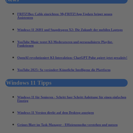
FRITZ!Box Cable einrichten: MyFRITZ!App Update bringt neuen
Assistenten
Windows 11 26H1 und Snapdragon X2: Die Zukunft der mobilen Laptops
YouTube Music testet KI-Moderatoren und personalisierte Playlist-
Funktionen
OpenAI revolutioniert KI-Interaktion: ChatGPT Pulse agiert jetzt proaktiv!
YouTube 2025: So verändert Künstliche Intelligenz die Plattform
Windows 11 Tipps
Windows 11 für Senioren - Schritt fuer Schritt Anleitung für einen einfachen
Einstieg
Windows 11 Version direkt auf dem Desktop anzeigen
Grünes Blatt im Task-Manager - Effizienzmodus verstehen und nutzen