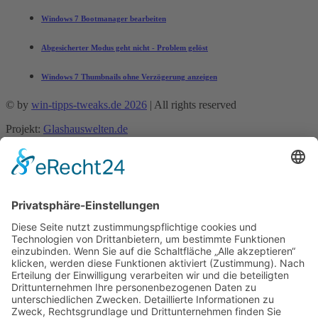
Windows 7 Bootmanager bearbeiten
Abgesicherter Modus geht nicht - Problem gelöst
Windows 7 Thumbnails ohne Verzögerung anzeigen
© by
win-tipps-tweaks.de 2026
| All rights reserved
Projekt:
Glashauswelten.de
Mobile Menu Toggle
Tipps und Tricks
office-tipps
Excel
Word
Outlook
Powerpoint
Allgemein
Künstliche Intelligenz
Gemini
ChatGPT
Windows 11 Tipps Tricks