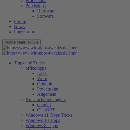
Workshops
Praxistipps
Hardware
Software
Forum
News
Impressum
Mobile Menu Toggle
Tipps und Tricks
office-tipps
Excel
Word
Outlook
Powerpoint
Allgemein
Künstliche Intelligenz
Gemini
ChatGPT
Windows 11 Tipps Tricks
Windows 10 Tipps
Windows 8 Tipps