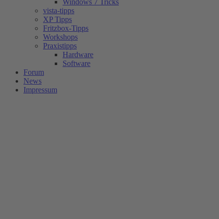
Windows 7 Tricks
vista-tipps
XP Tipps
Fritzbox-Tipps
Workshops
Praxistipps
Hardware
Software
Forum
News
Impressum