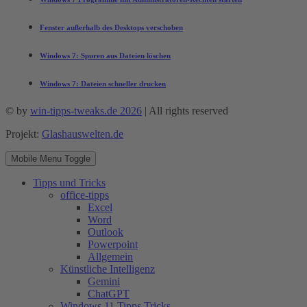
Fenster außerhalb des Desktops verschoben
Windows 7: Spuren aus Dateien löschen
Windows 7: Dateien schneller drucken
© by
win-tipps-tweaks.de 2026
| All rights reserved
Projekt:
Glashauswelten.de
Mobile Menu Toggle
Tipps und Tricks
office-tipps
Excel
Word
Outlook
Powerpoint
Allgemein
Künstliche Intelligenz
Gemini
ChatGPT
Windows 11 Tipps Tricks