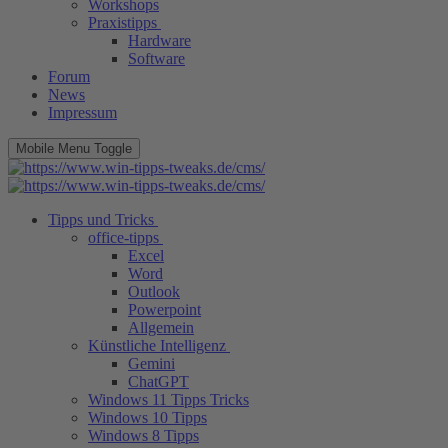
Workshops
Praxistipps
Hardware
Software
Forum
News
Impressum
Mobile Menu Toggle
Tipps und Tricks
office-tipps
Excel
Word
Outlook
Powerpoint
Allgemein
Künstliche Intelligenz
Gemini
ChatGPT
Windows 11 Tipps Tricks
Windows 10 Tipps
Windows 8 Tipps