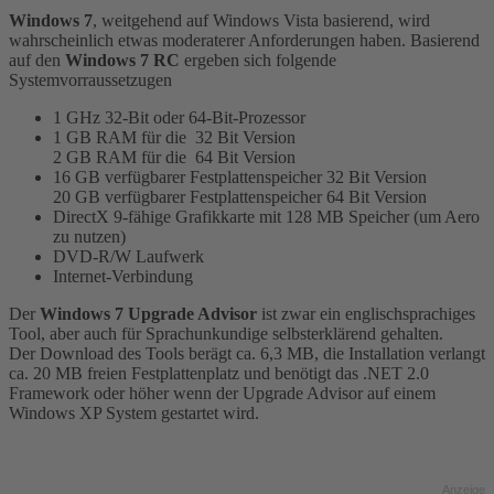
Windows 7
, weitgehend auf Windows Vista basierend, wird
wahrscheinlich etwas moderaterer Anforderungen haben. Basierend
auf den
Windows 7 RC
ergeben sich folgende
Systemvorraussetzugen
1 GHz 32-Bit oder 64-Bit-Prozessor
1 GB RAM für die 32 Bit Version
2 GB RAM für die 64 Bit Version
16 GB verfügbarer Festplattenspeicher 32 Bit Version
20 GB verfügbarer Festplattenspeicher 64 Bit Version
DirectX 9-fähige Grafikkarte mit 128 MB Speicher (um Aero
zu nutzen)
DVD-R/W Laufwerk
Internet-Verbindung
Der
Windows 7 Upgrade Advisor
ist zwar ein englischsprachiges
Tool, aber auch für Sprachunkundige selbsterklärend gehalten.
Der Download des Tools berägt ca. 6,3 MB, die Installation verlangt
ca. 20 MB freien Festplattenplatz und benötigt das .NET 2.0
Framework oder höher wenn der Upgrade Advisor auf einem
Windows XP System gestartet wird.
Anzeige