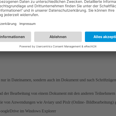
cht nur in Dateinamen, sondern auch im Dokument und nach Schriftzügen
hrend der Bearbeitung von einem Dokument mit den anderen Teilnehme
, die von Anwendungen wie Aviary und Pixlr (Online- Bildbearbeitung) 