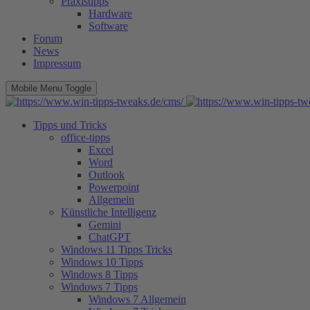
Praxistipps
Hardware
Software
Forum
News
Impressum
Mobile Menu Toggle
Tipps und Tricks
office-tipps
Excel
Word
Outlook
Powerpoint
Allgemein
Künstliche Intelligenz
Gemini
ChatGPT
Windows 11 Tipps Tricks
Windows 10 Tipps
Windows 8 Tipps
Windows 7 Tipps
Windows 7 Allgemein