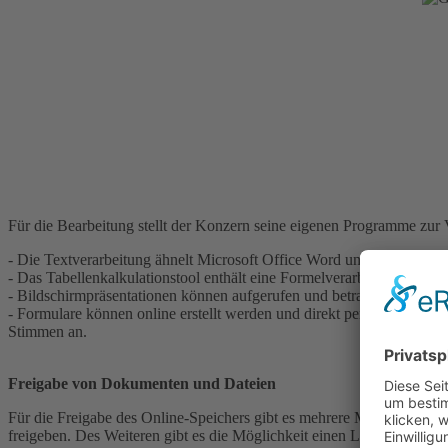
Für die Bearbeitung stellt der Konzern seine eigenen Programme zur
- Die Textverarbeitung ähnelt Microsoft Office Word und stellt viele 
- Das Tabellenkalkulationstool enthält eine Formelverarbeitung un
- Bildschirmpräsentationen können aufgerufen und betrachtet werden
- Formulare können online erstellt werden und direkt per Mail verse
Stimmen an.
Freigabe von Dokumenten und Dateien
Für die Freigabe des Online-Speichers gibt es mehrere Möglichkeite
freigeben. Des Weiteren gibt es die Möglichkeit einen Link zu vert