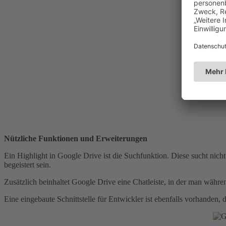
Nützliche Funktionen und Erweiterungen
Ein Highlight in Google Drive ist die Suchfunktion. Diese sucht ni
begeistert sein.
Zusätzlich beinhaltet Google Drive eine Chatleiste, in der man wä
Eine eingebaute Schnittstelle für Entwickler ist ebenfalls vorhanden