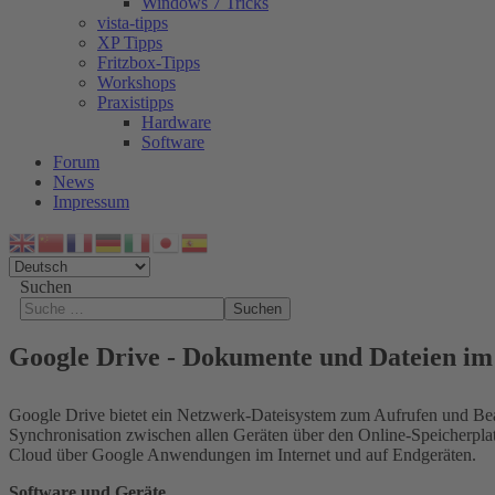
Windows 7 Tricks
vista-tipps
XP Tipps
Fritzbox-Tipps
Workshops
Praxistipps
Hardware
Software
Forum
News
Impressum
Suchen
Suchen
Google Drive - Dokumente und Dateien im
Google Drive bietet ein Netzwerk-Dateisystem zum Aufrufen und Bear
Synchronisation zwischen allen Geräten über den Online-Speicherpla
Cloud über Google Anwendungen im Internet und auf Endgeräten.
Software und Geräte