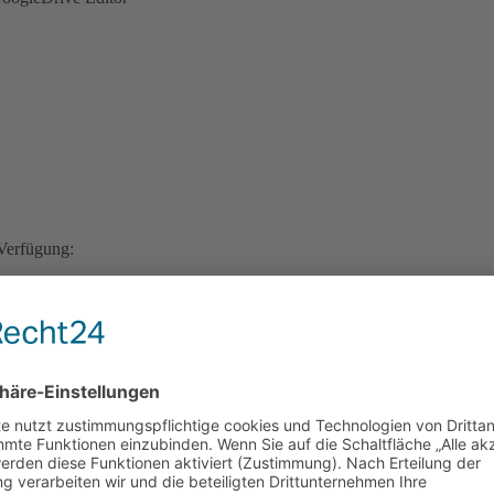
 Verfügung:
Funktionen aus Word bereit.
d importiert Excel-, CSV- und OpenDocument-Dateien. Der Export ist 
. Dies geschieht optimal im Vollbildmodus des Browsers.
ndet werden. Google erstellt automatische Statistiken in Form von Tor
n. Man kann die Dokumente alleine nutzen oder sie für bestimmte Goog
eilen oder das Dokument frei im Web zu veröffentlichen, sodass es auc