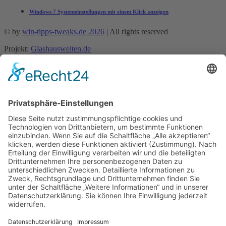
Windows 7 Systemeinstellungen mit einem Klick anzeigen
© by
win-tipps-tweaks.de 2026
| All rights reserved
Projekt:
Glashauswelten.de
Mobile Menu Toggle
Tipps und Tricks
office-tipps
Excel
Word
Outlook
Powerpoint
Allgemein
Künstliche Intelligenz
Gemini
ChatGPT
Windows 11 Tipps Tricks
Windows 10 Tipps
Windows 8 Tipps
Windows 7 Tipps
Windows 7 Allgemein
Windows 7 Tricks