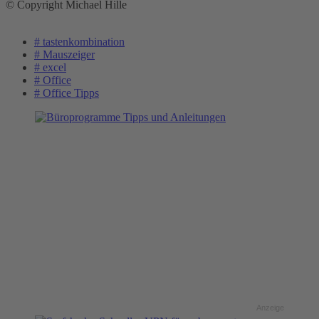
© Copyright Michael Hille
# tastenkombination
# Mauszeiger
# excel
# Office
# Office Tipps
Anzeige