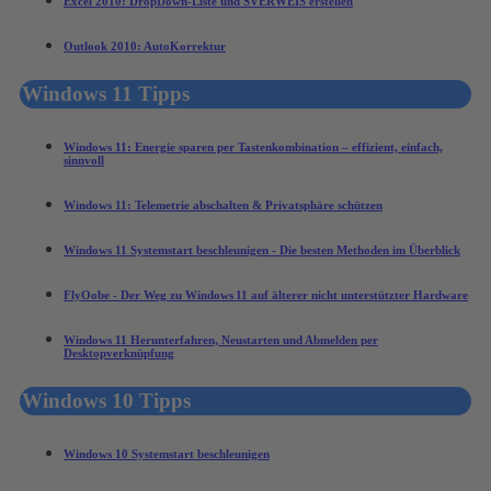
Excel 2010: DropDown-Liste und SVERWEIS erstellen
Outlook 2010: AutoKorrektur
Windows 11 Tipps
Windows 11: Energie sparen per Tastenkombination – effizient, einfach,
sinnvoll
Windows 11: Telemetrie abschalten & Privatsphäre schützen
Windows 11 Systemstart beschleunigen - Die besten Methoden im Überblick
FlyOobe - Der Weg zu Windows 11 auf älterer nicht unterstützter Hardware
Windows 11 Herunterfahren, Neustarten und Abmelden per
Desktopverknüpfung
Windows 10 Tipps
Windows 10 Systemstart beschleunigen