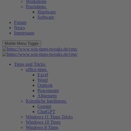
Workshops
Praxistipps
Hardware
Software
Forum
News
Impressum
Mobile Menu Toggle
Tipps und Tricks
office-tipps
Excel
Word
Outlook
Powerpoint
Allgemein
Künstliche Intelligenz
Gemini
ChatGPT
Windows 11 Tipps Tricks
Windows 10 Tipps
Windows 8 Tipps