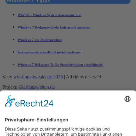
Windows 7 Tipps
WinSAT - Windows System Assessment Tool
Windows-7 Desktopsymbole ändern und anpassen
Windows 7 mit Dateivorschau
Internetspuren schnell und gezielt entfernen
Windows 7 BitLocker To Go Speichermedien verschlüsseln
© by
win-tipps-tweaks.de 2026
| All rights reserved
Projekt:
Glashauswelten.de
Mobile Menu Toggle
Tipps und Tricks
office-tipps
Excel
Word
Outlook
Powerpoint