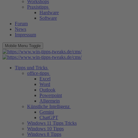
Workshops
Praxistipps
Hardware
Software
Forum
News
Impressum
Mobile Menu Toggle
Tipps und Tricks
office-tipps
Excel
Word
Outlook
Powerpoint
Allgemein
Künstliche Intelligenz
Gemini
ChatGPT
Windows 11 Tipps Tricks
Windows 10 Tipps
Windows 8 Tipps