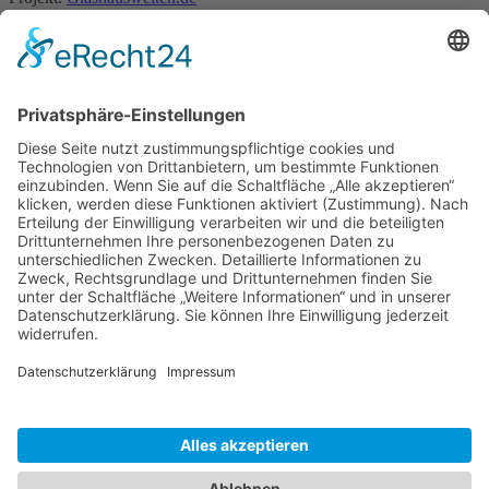
Mobile Menu Toggle
Tipps und Tricks
office-tipps
Excel
Word
Outlook
Powerpoint
Allgemein
Künstliche Intelligenz
Gemini
ChatGPT
Windows 11 Tipps Tricks
Windows 10 Tipps
Windows 8 Tipps
Windows 7 Tipps
Windows 7 Allgemein
Windows 7 Tricks
vista-tipps
XP Tipps
Fritzbox-Tipps
Workshops
Praxistipps
Hardware