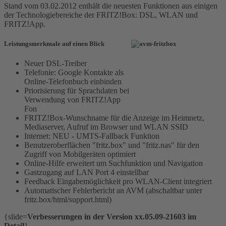
Stand vom 03.02.2012 enthält die neuesten Funktionen aus einigen
der Technologiebereiche der FRITZ!Box: DSL, WLAN und
FRITZ!App.
Leistungsmerkmale auf einen Blick
Neuer DSL-Treiber
Telefonie: Google Kontakte als
Online-Telefonbuch einbinden
Priorisierung für Sprachdaten bei
Verwendung von FRITZ!App
Fon
FRITZ!Box-Wunschname für die Anzeige im Heimnetz,
Mediaserver, Aufruf im Browser und WLAN SSID
Internet: NEU - UMTS-Fallback Funktion
Benutzeroberflächen "fritz.box" und "fritz.nas" für den
Zugriff von Mobilgeräten optimiert
Online-Hilfe erweitert um Suchfunktion und Navigation
Gastzugang auf LAN Port 4 einstellbar
Feedback Eingabemöglichkeit pro WLAN-Client integriert
Automatischer Fehlerbericht an AVM (abschaltbar unter
fritz.box/html/support.html)
{slide=
Verbesserungen in der Version xx.05.09-21603 im
Detail
}