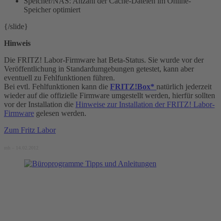
Speicher/NAS: Anzahl der Cache-Dateien im Online-
Speicher optimiert
{/slide}
Hinweis
Die FRITZ! Labor-Firmware hat Beta-Status. Sie wurde vor der
Veröffentlichung in Standardumgebungen getestet, kann aber
eventuell zu Fehlfunktionen führen.
Bei evtl. Fehlfunktionen kann die
FRITZ!Box*
natürlich jederzeit
wieder auf die offizielle Firmware umgestellt werden, hierfür sollten
vor der Installation die
Hinweise zur Installation der FRITZ! Labor-
Firmware
gelesen werden.
Zum Fritz Labor
mh – 14.02.2012