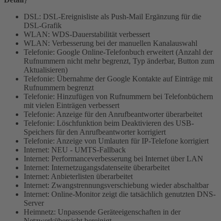
DSL: DSL-Ereignisliste als Push-Mail Ergänzung für die
DSL-Grafik
WLAN: WDS-Dauerstabilität verbessert
WLAN: Verbesserung bei der manuellen Kanalauswahl
Telefonie: Google Online-Telefonbuch erweitert (Anzahl der
Rufnummern nicht mehr begrenzt, Typ änderbar, Button zum
Aktualisieren)
Telefonie: Übernahme der Google Kontakte auf Einträge mit
Rufnummern begrenzt
Telefonie: Hinzufügen von Rufnummern bei Telefonbüchern
mit vielen Einträgen verbessert
Telefonie: Anzeige für den Anrufbeantworter überarbeitet
Telefonie: Löschfunktion beim Deaktivieren des USB-
Speichers für den Anrufbeantworter korrigiert
Telefonie: Anzeige von Umlauten für IP-Telefone korrigiert
Internet: NEU - UMTS-Fallback
Internet: Performanceverbesserung bei Internet über LAN
Internet: Internetzugangsdatenseite überarbeitet
Internet: Anbieterlisten überarbeitet
Internet: Zwangstrennungsverschiebung wieder abschaltbar
Internet: Online-Monitor zeigt die tatsächlich genutzten DNS-
Server
Heimnetz: Unpassende Geräteeigenschaften in der
Netzwerkübersicht bereinigt