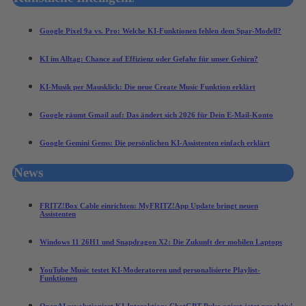
Google Pixel 9a vs. Pro: Welche KI-Funktionen fehlen dem Spar-Modell?
KI im Alltag: Chance auf Effizienz oder Gefahr für unser Gehirn?
KI-Musik per Mausklick: Die neue Create Music Funktion erklärt
Google räumt Gmail auf: Das ändert sich 2026 für Dein E-Mail-Konto
Google Gemini Gems: Die persönlichen KI-Assistenten einfach erklärt
News
FRITZ!Box Cable einrichten: MyFRITZ!App Update bringt neuen
Assistenten
Windows 11 26H1 und Snapdragon X2: Die Zukunft der mobilen Laptops
YouTube Music testet KI-Moderatoren und personalisierte Playlist-
Funktionen
OpenAI revolutioniert KI-Interaktion: ChatGPT Pulse agiert jetzt proaktiv!