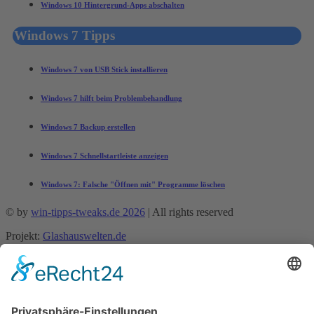
Windows 10 Hintergrund-Apps abschalten
Windows 7 Tipps
Windows 7 von USB Stick installieren
Windows 7 hilft beim Problembehandlung
Windows 7 Backup erstellen
Windows 7 Schnellstartleiste anzeigen
Windows 7: Falsche "Öffnen mit" Programme löschen
© by
win-tipps-tweaks.de 2026
| All rights reserved
Projekt:
Glashauswelten.de
Mobile Menu Toggle
Tipps und Tricks
office-tipps
Excel