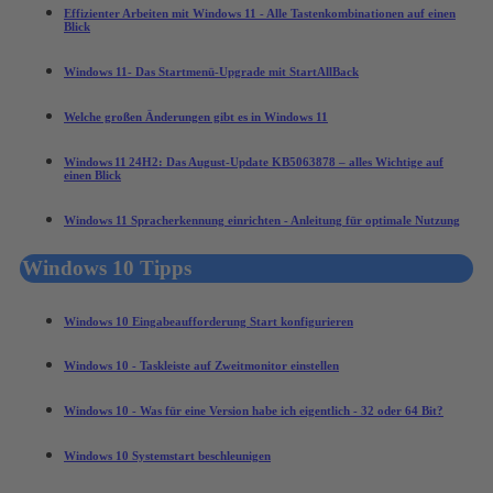
Effizienter Arbeiten mit Windows 11 - Alle Tastenkombinationen auf einen
Blick
Windows 11- Das Startmenü-Upgrade mit StartAllBack
Welche großen Änderungen gibt es in Windows 11
Windows 11 24H2: Das August‑Update KB5063878 – alles Wichtige auf
einen Blick
Windows 11 Spracherkennung einrichten - Anleitung für optimale Nutzung
Windows 10 Tipps
Windows 10 Eingabeaufforderung Start konfigurieren
Windows 10 - Taskleiste auf Zweitmonitor einstellen
Windows 10 - Was für eine Version habe ich eigentlich - 32 oder 64 Bit?
Windows 10 Systemstart beschleunigen