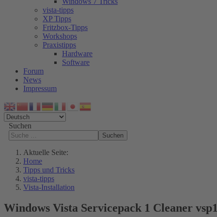
Windows 7 Tricks
vista-tipps
XP Tipps
Fritzbox-Tipps
Workshops
Praxistipps
Hardware
Software
Forum
News
Impressum
Suchen
Suchen
Aktuelle Seite:
Home
Tipps und Tricks
vista-tipps
Vista-Installation
Windows Vista Servicepack 1 Cleaner vsp1