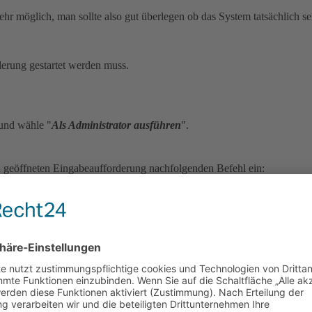
ehr möglich, man sollte also gut überlegen ob das System tatsächlich seit
derung gestartet werden muss.
und wähle "
Als Administrator ausführen
".
h geöffneten Eingabeaufforderung nachfolgenden Befehl ein: