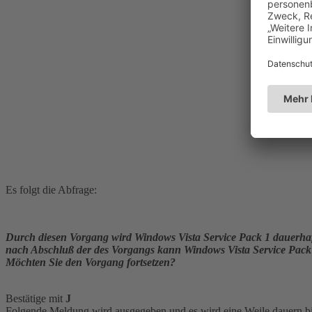
Es folgt die Abfrage:
Durch diesen Vorgang wird Windows Vista Service Pack 1 dauerhaft
nach Abschluß der des Vorgangs kann Windows Vista Service Pack 
Möchten Sie den Vorgang fortsetzen?
Bestätige mit
J
Folgende Meldung wird ausgegeben und es wird eine Weile dauern bis