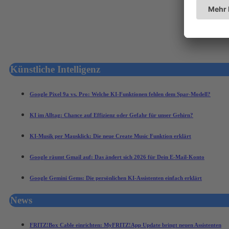
Künstliche Intelligenz
Google Pixel 9a vs. Pro: Welche KI-Funktionen fehlen dem Spar-Modell?
KI im Alltag: Chance auf Effizienz oder Gefahr für unser Gehirn?
KI-Musik per Mausklick: Die neue Create Music Funktion erklärt
Google räumt Gmail auf: Das ändert sich 2026 für Dein E-Mail-Konto
Google Gemini Gems: Die persönlichen KI-Assistenten einfach erklärt
News
FRITZ!Box Cable einrichten: MyFRITZ!App Update bringt neuen Assistenten