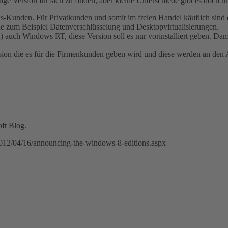
ige Version für sich zu finden, aber kleine Unterschiede gibt es doch u
s-Kunden. Für Privatkunden und somit im freien Handel käuflich sind
wie zum Beispiel Datenverschlüsselung und Desktopvirtualisierungen.
auch Windows RT, diese Version soll es nur vorinstalliert geben. Damit
ersion die es für die Firmenkunden geben wird und diese werden an de
oft Blog.
12/04/16/announcing-the-windows-8-editions.aspx