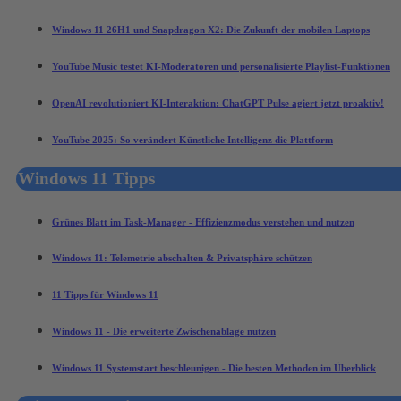
Windows 11 26H1 und Snapdragon X2: Die Zukunft der mobilen Laptops
YouTube Music testet KI-Moderatoren und personalisierte Playlist-Funktionen
OpenAI revolutioniert KI-Interaktion: ChatGPT Pulse agiert jetzt proaktiv!
YouTube 2025: So verändert Künstliche Intelligenz die Plattform
Windows 11 Tipps
Grünes Blatt im Task-Manager - Effizienzmodus verstehen und nutzen
Windows 11: Telemetrie abschalten & Privatsphäre schützen
11 Tipps für Windows 11
Windows 11 - Die erweiterte Zwischenablage nutzen
Windows 11 Systemstart beschleunigen - Die besten Methoden im Überblick