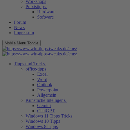
Workshops
Praxistipps
Hardware
Software
Forum
News
Impressum
Mobile Menu Toggle
Tipps und Tricks
office-tipps
Excel
Word
Outlook
Powerpoint
Allgemein
Künstliche Intelligenz
Gemini
ChatGPT
Windows 11 Tipps Tricks
Windows 10 Tipps
Windows 8 Tipps