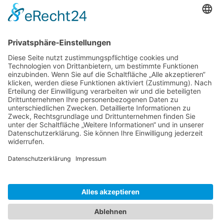
Mobile Menu Toggle
Tipps und Tricks
office-tipps
Excel
Word
Outlook
Powerpoint
Allgemein
Künstliche Intelligenz
Gemini
ChatGPT
Windows 11 Tipps Tricks
Windows 10 Tipps
Windows 8 Tipps
Windows 7 Tipps
Windows 7 Allgemein
Windows 7 Tricks
vista-tipps
XP Tipps
Fritzbox-Tipps
Workshops
Praxistipps
Hardware
Software