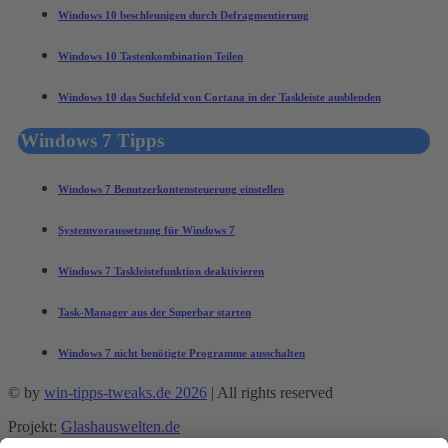
Windows 10 beschleunigen durch Defragmentierung
Windows 10 Tastenkombination Teilen
Windows 10 das Suchfeld von Cortana in der Taskleiste ausblenden
Windows 7 Tipps
Windows 7 Benutzerkontensteuerung einstellen
Systemvoraussetzung für Windows 7
Windows 7 Taskleistefunktion deaktivieren
Task-Manager aus der Superbar starten
Windows 7 nicht benötigte Programme ausschalten
© by
win-tipps-tweaks.de 2026
| All rights reserved
Projekt:
Glashauswelten.de