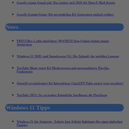
Google räumt Gmail auf: Das ändert sich 2026 für Dein E-Mail-Konto
Google Gemini Gems: Die persönlichen KI-Assistenten einfach erklärt
News
FRITZ!Box Cable einrichten: MyFRITZ!App Update bringt neuen
Assistenten
Windows 11 26H1 und Snapdragon X2: Die Zukunft der mobilen Laptops
YouTube Music testet KI-Moderatoren und personalisierte Playlist-
Funktionen
OpenAI revolutioniert KI-Interaktion: ChatGPT Pulse agiert jetzt proaktiv!
YouTube 2025: So verändert Künstliche Intelligenz die Plattform
Windows 11 Tipps
Windows 11 für Senioren - Schritt fuer Schritt Anleitung für einen einfachen
Einstieg