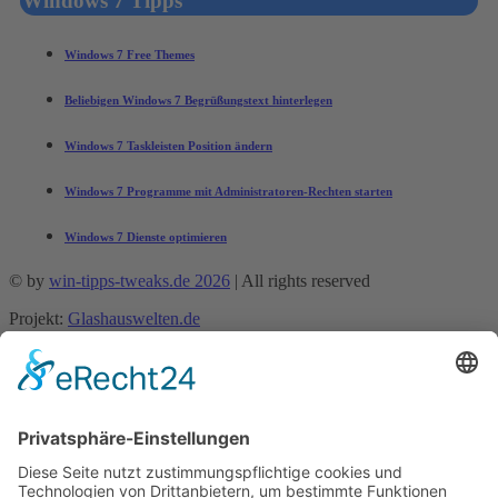
Windows 7 Tipps
Windows 7 Free Themes
Beliebigen Windows 7 Begrüßungstext hinterlegen
Windows 7 Taskleisten Position ändern
Windows 7 Programme mit Administratoren-Rechten starten
Windows 7 Dienste optimieren
© by
win-tipps-tweaks.de 2026
| All rights reserved
Projekt:
Glashauswelten.de
Mobile Menu Toggle
Tipps und Tricks
office-tipps
Excel
Word
Outlook
Powerpoint