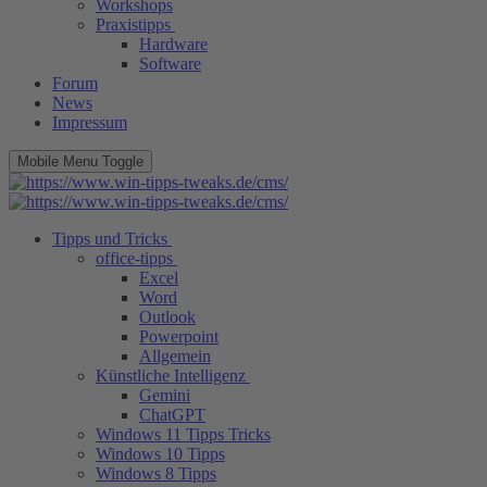
Workshops
Praxistipps
Hardware
Software
Forum
News
Impressum
Mobile Menu Toggle
Tipps und Tricks
office-tipps
Excel
Word
Outlook
Powerpoint
Allgemein
Künstliche Intelligenz
Gemini
ChatGPT
Windows 11 Tipps Tricks
Windows 10 Tipps
Windows 8 Tipps