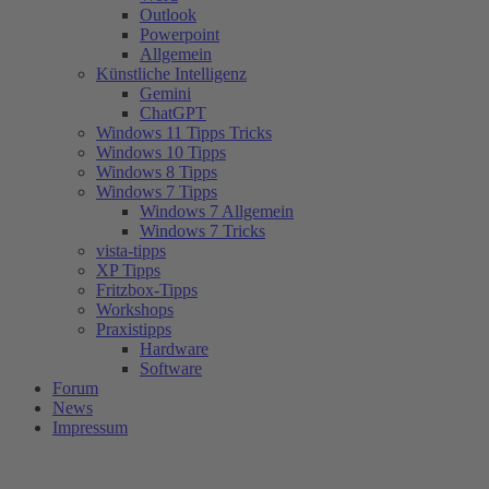
Outlook
Powerpoint
Allgemein
Künstliche Intelligenz
Gemini
ChatGPT
Windows 11 Tipps Tricks
Windows 10 Tipps
Windows 8 Tipps
Windows 7 Tipps
Windows 7 Allgemein
Windows 7 Tricks
vista-tipps
XP Tipps
Fritzbox-Tipps
Workshops
Praxistipps
Hardware
Software
Forum
News
Impressum