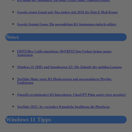
Google räumt Gmail auf: Das ändert sich 2026 für Dein E-Mail-Konto
Google Gemini Gems: Die persönlichen KI-Assistenten einfach erklärt
News
FRITZ!Box Cable einrichten: MyFRITZ!App Update bringt neuen
Assistenten
Windows 11 26H1 und Snapdragon X2: Die Zukunft der mobilen Laptops
YouTube Music testet KI-Moderatoren und personalisierte Playlist-
Funktionen
OpenAI revolutioniert KI-Interaktion: ChatGPT Pulse agiert jetzt proaktiv!
YouTube 2025: So verändert Künstliche Intelligenz die Plattform
Windows 11 Tipps