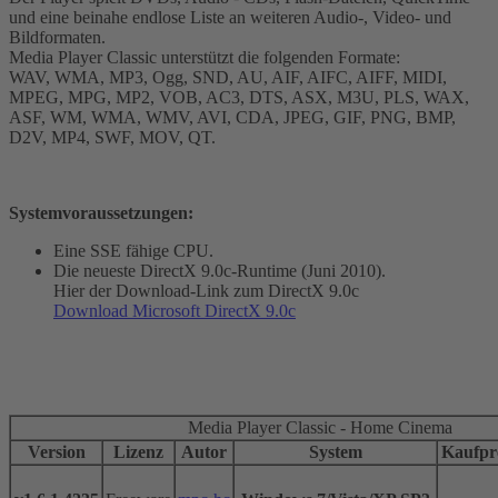
und eine beinahe endlose Liste an weiteren Audio-, Video- und
Bildformaten.
Media Player Classic unterstützt die folgenden Formate:
WAV, WMA, MP3, Ogg, SND, AU, AIF, AIFC, AIFF, MIDI,
MPEG, MPG, MP2, VOB, AC3, DTS, ASX, M3U, PLS, WAX,
ASF, WM, WMA, WMV, AVI, CDA, JPEG, GIF, PNG, BMP,
D2V, MP4, SWF, MOV, QT.
Systemvoraussetzungen:
Eine SSE fähige CPU.
Die neueste DirectX 9.0c-Runtime (Juni 2010).
Hier der Download-Link zum DirectX 9.0c
Download Microsoft DirectX 9.0c
Media Player Classic - Home Cinema
Version
Lizenz
Autor
System
Kaufpr