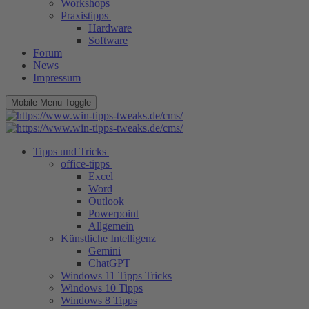
Workshops
Praxistipps
Hardware
Software
Forum
News
Impressum
Mobile Menu Toggle
Tipps und Tricks
office-tipps
Excel
Word
Outlook
Powerpoint
Allgemein
Künstliche Intelligenz
Gemini
ChatGPT
Windows 11 Tipps Tricks
Windows 10 Tipps
Windows 8 Tipps