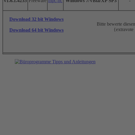
Freeware
mpc-hc
Windows 7/Vista/XP SP3
-
v1.6.1.4235
Download 32 bit Windows
Bitte bewerte dies
{extravote
Download 64 bit Windows