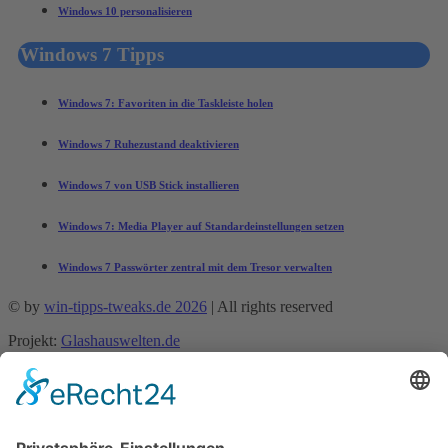
Windows 10 personalisieren
Windows 7 Tipps
Windows 7: Favoriten in die Taskleiste holen
Windows 7 Ruhezustand deaktivieren
Windows 7 von USB Stick installieren
Windows 7: Media Player auf Standardeinstellungen setzen
Windows 7 Passwörter zentral mit dem Tresor verwalten
© by
win-tipps-tweaks.de 2026
| All rights reserved
Projekt:
Glashauswelten.de
Mobile Menu Toggle
Tipps und Tricks
office-tipps
Excel