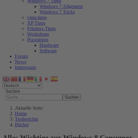
Windows 7 Tipps
Windows 7 Allgemein
Windows 7 Tricks
vista-tipps
XP Tipps
Fritzbox-Tipps
Workshops
Praxistipps
Hardware
Software
Forum
News
Impressum
Suchen
Suchen
Aktuelle Seite:
Home
Testberichte
Bücher
Alles Wichtige zur Windows 8 Consumer