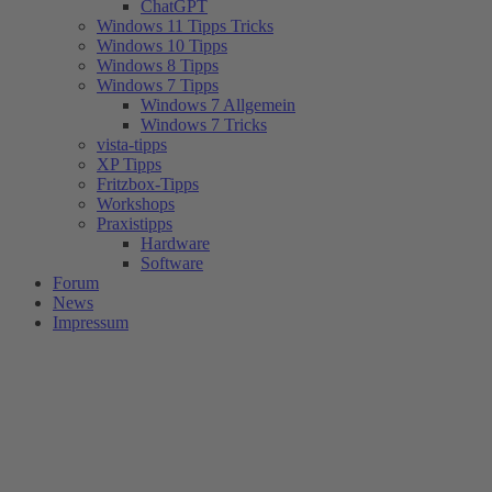
ChatGPT
Windows 11 Tipps Tricks
Windows 10 Tipps
Windows 8 Tipps
Windows 7 Tipps
Windows 7 Allgemein
Windows 7 Tricks
vista-tipps
XP Tipps
Fritzbox-Tipps
Workshops
Praxistipps
Hardware
Software
Forum
News
Impressum