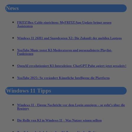
News
FRITZ!Box Cable einrichten: MyFRITZ!App Update bringt neuen
Assistenten
Windows 11 26H1 und Snapdragon X2: Die Zukunft der mobilen Laptops
YouTube Music testet KI-Moderatoren und personalisierte Playlist-
Funktionen
OpenAI revolutioniert KI-Interaktion: ChatGPT Pulse agiert jetzt proaktiv!
YouTube 2025: So verändert Künstliche Intelligenz die Plattform
Windows 11 Tipps
Windows 11 - Eigene Nachricht vor dem Login anzeigen – so geht’s über die
Registry
Die Rolle von KI in Windows 11 - Was Nutzer wissen sollten