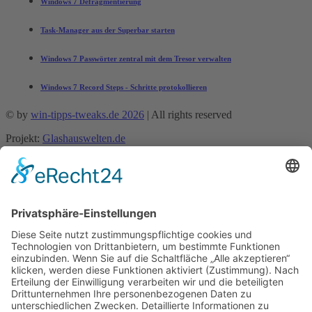
Windows 7 Defragmentierung
Task-Manager aus der Superbar starten
Windows 7 Passwörter zentral mit dem Tresor verwalten
Windows 7 Record Steps - Schritte protokollieren
© by
win-tipps-tweaks.de 2026
| All rights reserved
Projekt:
Glashauswelten.de
Mobile Menu Toggle
Tipps und Tricks
office-tipps
Excel
Word
Outlook
Powerpoint
Allgemein
Künstliche Intelligenz
Gemini
ChatGPT