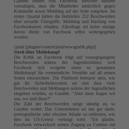
Gamble fordert von Facebook Beweise darüber
vorzulegen, dass die Mitarbeiter tatsächlich gegen
Kriminelle sowie Mobbing auf der Seite vorgehen. Im
ersten Quartal hätten die Behörden 252 Beschwerden
über sexuelle Übergriffe, Mobbing und Hacking von
Facebookusern erhalten. Allerdings sei keine einzige
davon direkt von Facebook selbst weitergegeben
worden.
{jumi [plugins/content/jumi/newsgrafik.php]}
Streit über Meldeknopf
Die Kritik an Facebook folgt auf vorangegangene
Beschwerden seitens der Jugendschützer, weil
Facebook sich weigerte einen so genannten
Meldeknopf für vermeintliche Verstöße auf all seinen
Seiten einzurichten. Die Plattform beteuere stets, wie
gut ihr Sicherheitssystem sei und dass viele
Beschwerden und Meldungen seitens der Jugendlichen
eingehen würden, so Gamble. "Aber dann fragen wir
uns, wo sind diese?"
Die Zahl der Beschwerden steige ständig an, so
Gamble weiter. Das Unternehmen sei nur gut darin,
pornografische oder obszöne Inhalte zu entfernen, wie
dies im US-Gesetz verlangt wird. "Ich glaube,
Facebook verwechselt seinen Zugang zu Content mit