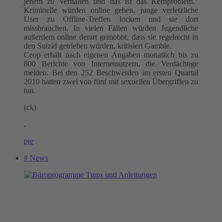
jenem zu Verhalten und das ist das Kernproblem."
Kriminelle würden online gehen, junge verletzliche
User zu Offline-Treffen locken und sie dort
missbrauchen. In vielen Fällen würden Jugendliche
außerdem online derart gemobbt, dass sie regelrecht in
den Suizid getrieben würden, kritisiert Gamble.
Ceop erhält nach eigenen Angaben monatlich bis zu
800 Berichte von Internetnutzern, die Verdächtige
melden. Bei den 252 Beschwerden im ersten Quartal
2010 hatten zwei von fünf mit sexuellen Übergriffen zu
tun.
(ck)
.
pte
# News