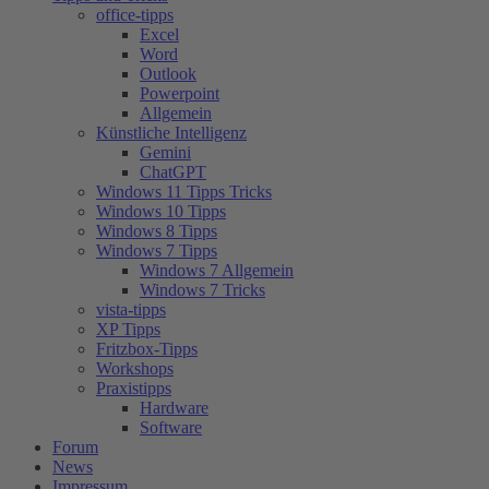
office-tipps
Excel
Word
Outlook
Powerpoint
Allgemein
Künstliche Intelligenz
Gemini
ChatGPT
Windows 11 Tipps Tricks
Windows 10 Tipps
Windows 8 Tipps
Windows 7 Tipps
Windows 7 Allgemein
Windows 7 Tricks
vista-tipps
XP Tipps
Fritzbox-Tipps
Workshops
Praxistipps
Hardware
Software
Forum
News
Impressum