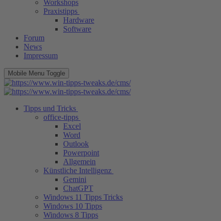
Workshops
Praxistipps
Hardware
Software
Forum
News
Impressum
Mobile Menu Toggle
Tipps und Tricks
office-tipps
Excel
Word
Outlook
Powerpoint
Allgemein
Künstliche Intelligenz
Gemini
ChatGPT
Windows 11 Tipps Tricks
Windows 10 Tipps
Windows 8 Tipps