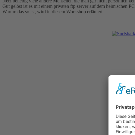
Netz beliebig viele andere Menschen die man gar nicht persönlich ken
Gut gelöst ist es mit einem privaten ftp-server auf dem heimischen PC
Warum das so ist, wird in diesem Workshop erläutert.....