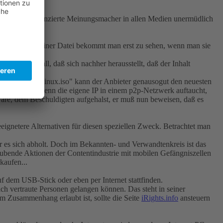
Filmindustrie finanzierte Meinungsmacher in allen Medien unermüdlich
wahren Inhalt einer Datei bekommt man erst zu sehen, wenn man sie
d sich im Fall, daß sich nachher herausstellt, daß der Inhalt
ree-and-open-linux.iso" kann der Anbieter genausogut den neuesten
zu behaupten, wenn die eigene IP in einem p2p-Netzwerk auftaucht,
r wäre, dem Beschuldigten aufgehalst, er muß nun beweisen, daß es
gnetere Alternativen für diesen speziellen Zweck. Betrachtet man
r es sich abholt. Doch im Bekannten- und Verwandtenkreis ist das
äubende Aktionen der Contentindustrie mit mobilen Gefängniszellen
kaufen...
 dem USB-Stick oder eben per Internet stattfinden.
h vertraute Personen gelangen können. Das steht in seiner
 Zusammenhang erlaubt ist, sollte die Seite
iRights.info
ansteuern