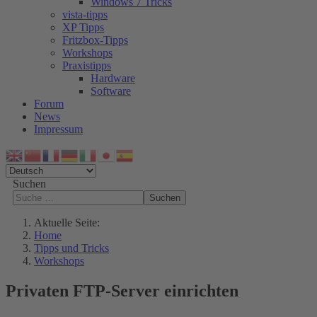
Windows 7 Tricks
vista-tipps
XP Tipps
Fritzbox-Tipps
Workshops
Praxistipps
Hardware
Software
Forum
News
Impressum
Suchen
Suchen
Aktuelle Seite:
Home
Tipps und Tricks
Workshops
Privaten FTP-Server einrichten