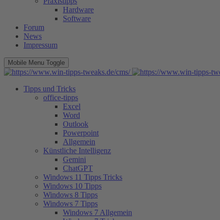
Praxistipps
Hardware
Software
Forum
News
Impressum
Mobile Menu Toggle
Tipps und Tricks
office-tipps
Excel
Word
Outlook
Powerpoint
Allgemein
Künstliche Intelligenz
Gemini
ChatGPT
Windows 11 Tipps Tricks
Windows 10 Tipps
Windows 8 Tipps
Windows 7 Tipps
Windows 7 Allgemein