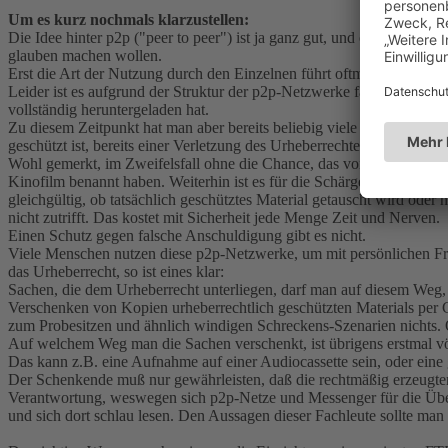
Um es kurz nochmals klarzustellen:
Die Idee hinter p2p ("peer to peer") ist ja ganz gut, und es ist kein
glauben machen wollen.
Erst die Art der Nutzung durch den Einzelnen führt oftmals zur Verlet
Leider ist es aufgrund der Struktur der p2p-Netzwerke fast unmöglic
vollständig heruntergeladen hat.
Zu diesem Zeitpunkt hat man aber bereits beliebig viele Schnipsel der
geschützt ist, bereits einer Verletzung des Urheberrechtes schuldig ge
Wohl gemerkt, im Zweifelsfall ohne die Chance, das vorher erkennen
Kinofilm benannt haben. Weiterhin ist es für die Schärgen der Conten
gleichgültig, ob tatsächlich geschütztes Material getauscht wird ode
nicht zutrifft. Das kostet mit Sicherheit jede Menge Zeit und Nerven.
Einen Schutz gegen falsche Anschuldigung gibt es nicht.
Viele Menschen nutzen diese p2p-Netzwerke, um mit persönlichen Fr
das Urheberrecht, so ist eines klar:
Sachen, die dem Urheberrecht unterliegen, darf man auf diesem Weg, 
Verschenken von Kopien urheberrechtlich geschützten Materials per G
zum Probesitzen und ähnlich windigen Schreckens-Szenarien nichts. 
Auf welchem Weg man die Sachen verschenkt, ist übrigens erstmal völ
Das kann z.B. eine Aufnahme auf einer Audiocassette sein, oder ein
Der Schenkende muß nur gewährleisten, daß die rechtmäßig erzeugten 
Verantwortung, weswegen sich p2p-Netze und Messenger für die Übert
und sich dort schlau lesen. Den Aussagen dieser Fachleute sollte man