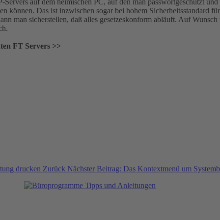
P-Servers auf dem heimischen PC, auf den man passwortgeschützt und v
n können. Das ist inzwischen sogar bei hohem Sicherheitsstandard für d
kann man sicherstellen, daß alles gesetzeskonform abläuft. Auf Wunsch
ch.
vaten FT Servers >>
altung drucken
Zurück
Nächster Beitrag: Das Kontextmenü um Systemb