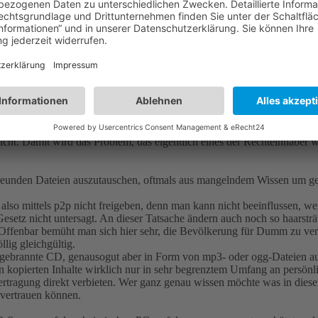
eswegs grundsätzlich illegal, wie uns allenthalben von der Musik- bzw. 
zung von Urheberrechten und somit zur Illegalität.
h, sich als Teilnehmer vor solchen Anschuldigungen zu schützen: Den 
 fraglichen Datei an einen unbekannten Personenkreis weitergegeben - un
macht.
 zu können. Ein unkalkulierbares Risiko. Denn mit dem Dateinamen "f
tindustrie recht einfach, ins Blaue hinein einen Urheberrechtsverstoß 
r nicht. Damit wird das Problem, das eigentlich eines der Rechteinhabe
eunden Dateien auszutauschen, oftmals aus mangelndem Wissen um geei
also mittels p2p nicht freigeben, denn man kann nicht beeinflussen, we
esetz nicht untersagt. An dieser Tatsache ändern auch noch so haarstr
Offenbar bemüht man sich hier sehr, die Bevölkerung für Dumm zu ver
lig gleichgültig.
e gebrannte CD, genausogut aber in Form von mp3- oder ogg-Dateien auf
kopierten Inhalte wirklich nur in sehr begrenztem Umfang an persönlic
ragung direkt verbieten. Wer ganz genau wissen möchte was in diesem
 vertrauen können.