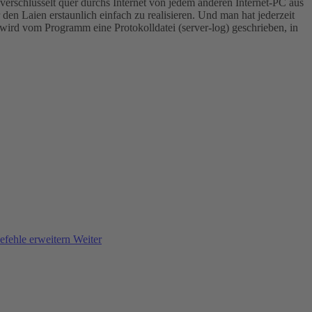
erschlüsselt quer durchs Internet von jedem anderen Internet-PC aus
en Laien erstaunlich einfach zu realisieren. Und man hat jederzeit
 wird vom Programm eine Protokolldatei (server-log) geschrieben, in
efehle erweitern
Weiter