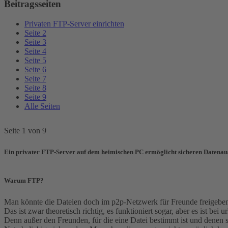
Beitragsseiten
Privaten FTP-Server einrichten
Seite 2
Seite 3
Seite 4
Seite 5
Seite 6
Seite 7
Seite 8
Seite 9
Alle Seiten
Seite 1 von 9
Ein privater FTP-Server auf dem heimischen PC ermöglicht sicheren Datenau
Warum FTP?
Man könnte die Dateien doch im p2p-Netzwerk für Freunde freigeben,
Das ist zwar theoretisch richtig, es funktioniert sogar, aber es is
Denn außer den Freunden, für die eine Datei bestimmt ist und denen