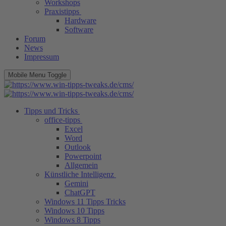
Workshops
Praxistipps
Hardware
Software
Forum
News
Impressum
Mobile Menu Toggle
Tipps und Tricks
office-tipps
Excel
Word
Outlook
Powerpoint
Allgemein
Künstliche Intelligenz
Gemini
ChatGPT
Windows 11 Tipps Tricks
Windows 10 Tipps
Windows 8 Tipps