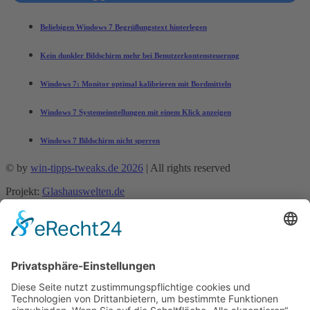
Beliebigen Windows 7 Begrüßungstext hinterlegen
Kein dunkler Bildschirm mehr bei Benutzerkontensteuerung
Windows 7: Monitor optimal kalibrieren mit Bordmitteln
Windows 7 Systemeinstellungen mit einem Klick anzeigen
Windows 7 Bildschirm nicht sperren
© by
win-tipps-tweaks.de 2026
| All rights reserved
Projekt:
Glashauswelten.de
Mobile Menu Toggle
Tipps und Tricks
office-tipps
Excel
Word
Outlook
Powerpoint