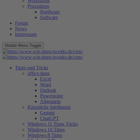
Workshops
Praxistipps
Hardware
Software
Forum
News
Impressum
Mobile Menu Toggle
Tipps und Tricks
office-tipps
Excel
Word
Outlook
Powerpoint
Allgemein
Künstliche Intelligenz
Gemini
ChatGPT
Windows 11 Tipps Tricks
Windows 10 Tipps
Windows 8 Tipps